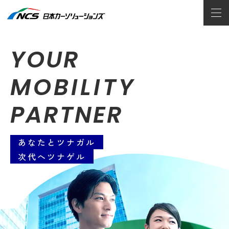
YOUR
MOBILITY
PARTNER
「カーリースで解決」編
あなたとツナガル
モビリティサービスで
持続可能な
動画広告展開中！
次代へツナゲル
人と社会を結ぶ
未来を支える
CM特設サイト