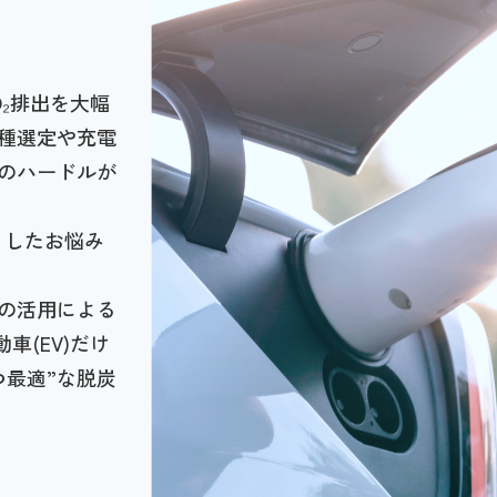
は
O₂排出を大幅
種選定や充電
のハードルが
うしたお悩み
の活用による
車(EV)だけ
つ最適”な脱炭