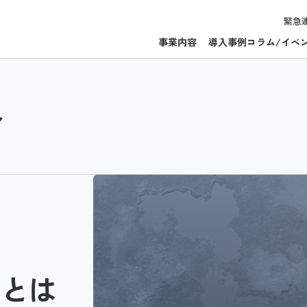
緊急
事業内容
導入事例
コラム/イベ
ト
トとは