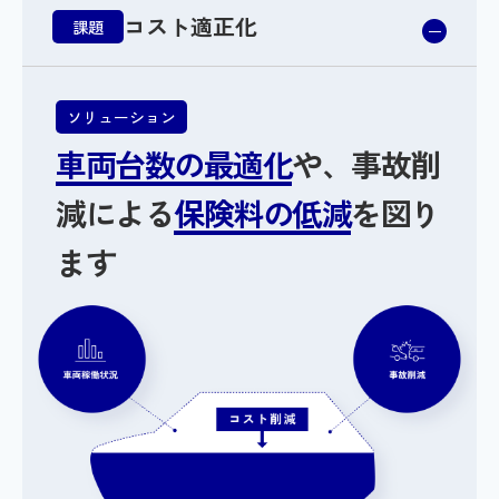
コスト適正化
課題
ソリューション
車両台数の最適化
や、
事故削
減による
保険料の
低減
を図り
ます