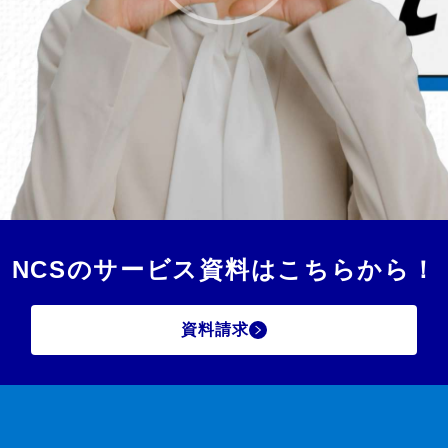
NCSのサービス資料はこちらから！
資料請求