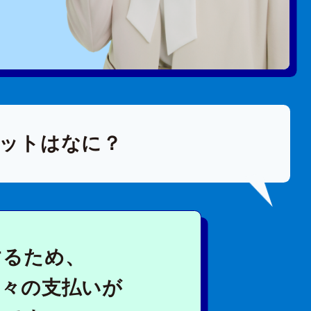
ットはなに？
するため、
月々の支払いが