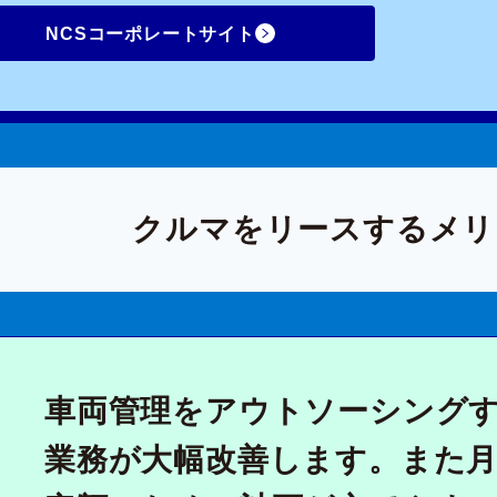
NCSコーポレートサイト​
クルマをリースするメリ
車両管理をアウトソーシング
業務が大幅改善します。
また