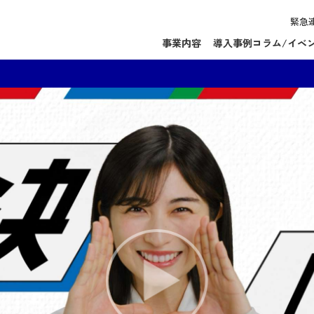
緊急
事業内容
導入事例
コラム/イベ