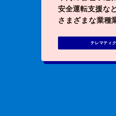
安全運転支援な
さまざまな業種
テレマティ