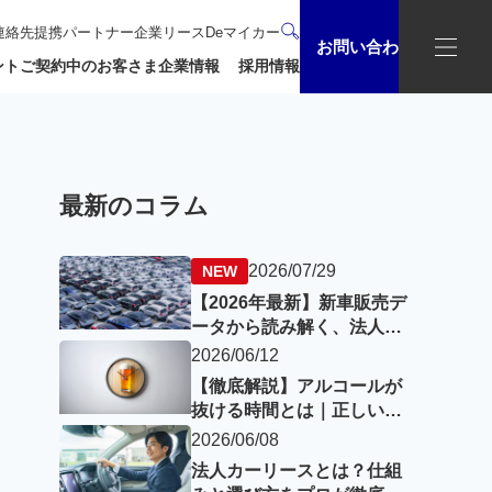
連絡先
提携パートナー企業
リースDeマイカー
お問い合わせ
ント
ご契約中のお客さま
企業情報
採用情報
最新のコラム
2026/07/29
【2026年最新】新車販売デ
ータから読み解く、法人車
両の動向とEVの現在地
2026/06/12
【徹底解説】アルコールが
抜ける時間とは｜正しい知
識で飲酒運転を回避
2026/06/08
法人カーリースとは？仕組