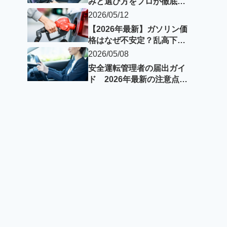
みと選び方をプロが徹底解
説【失敗しない選定ポイン
2026/05/12
ト】
【2026年最新】ガソリン価
格はなぜ不安定？乱高下す
る理由とEVという選択肢
2026/05/08
安全運転管理者の届出ガイ
ド 2026年最新の注意点と
必要書類・期限・資格要件
を解説