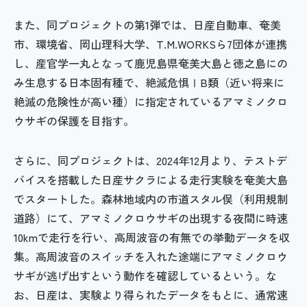
また、同プロジェクトの第1弾では、日産自動車、奄美
市、環境省、岡山理科大学、T.M.WORKSら7団体が連携
し、産官学一丸となって鹿児島県奄美大島と徳之島にの
み生息する日本固有種で、絶滅危惧ⅠB類（近い将来に
絶滅の危険性が高い種）に指定されているアマミノクロ
ウサギの保護を目指す。
さらに、同プロジェクトは、2024年12月より、テストデ
バイスを搭載した日産サクラによる走行実験を奄美大島
でスタートした。森林地域内の市道スタル俣（利用規制
道路）にて、アマミノクロウサギの出現する夜間に時速
10kmで走行を行い、高周波音の有無での挙動データを収
集。高周波音のスイッチを入れた途端にアマミノクロウ
サギが逃げ出すという動作を確認しているという。な
お、日産は、実験より得られたデータをもとに、通常速