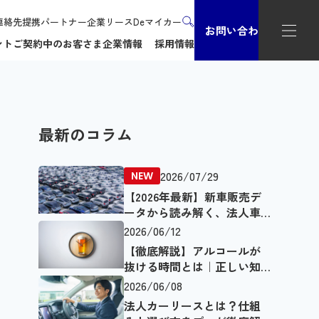
連絡先
提携パートナー企業
リースDeマイカー
お問い合わせ
ント
ご契約中のお客さま
企業情報
採用情報
最新のコラム
2026/07/29
【2026年最新】新車販売デ
ータから読み解く、法人車
両の動向とEVの現在地
2026/06/12
【徹底解説】アルコールが
抜ける時間とは｜正しい知
識で飲酒運転を回避
2026/06/08
法人カーリースとは？仕組