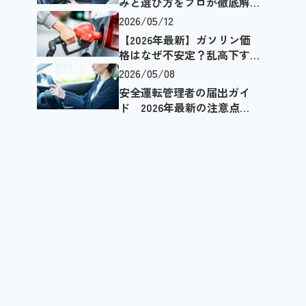
みと選び方をプロが徹底解
説【失敗しない選定ポイン
2026/05/12
ト】
【2026年最新】ガソリン価
格はなぜ不安定？乱高下す
る理由とEVという選択肢
2026/05/08
安全運転管理者の届出ガイ
ド 2026年最新の注意点と
必要書類・期限・資格要件
を解説